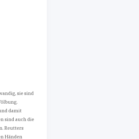
wandig, sie sind
Wölbung.
 und damit
en sind auch die
n. Reutters
den Händen