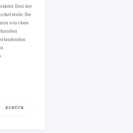
akter. Drei der
ckel steht. Sie
nnten von oben
tehenden
zerlaufenden
en
«
ZURÜCK