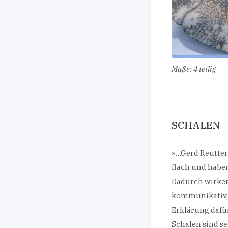
Maße: 4 teilig
SCHALEN
»…Gerd Reutters
flach und habe
Dadurch wirken 
kommunikativ, s
Erklärung dafür
Schalen sind se